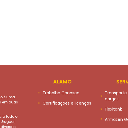
ALAMO
SER
Trabalhe Conosco
Transporte 
mo é uma
cargas
da em duas
Certificações e licenças
Flexitank
ara todo o
Armazén Ge
 Uruguai,
 diversas