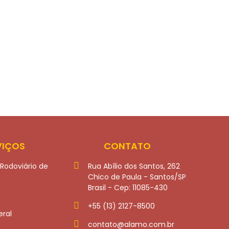
VIÇOS
CONTATO
Rodoviário de
Rua Abílio dos Santos, 262
Chico de Paula - Santos/SP
Brasil - Cep: 11085-430
+55 (13) 2127-8500
ral
contato@alamo.com.br