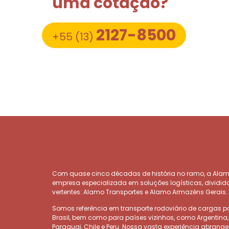
uma cotação?
2127-8500
+55 (13)
Com quase cinco décadas de história no ramo, a Ala
empresa especializada em soluções logísticas, dividi
vertentes: Alamo Transportes e Alamo Armazéns Gerais.
Somos referência em transporte rodoviário de cargas p
Brasil, bem como para países vizinhos, como Argentina,
Paraguai, Chile e Peru. Nossa vasta experiência abrange